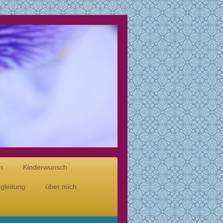
n
Kinderwunsch
gleitung
über mich