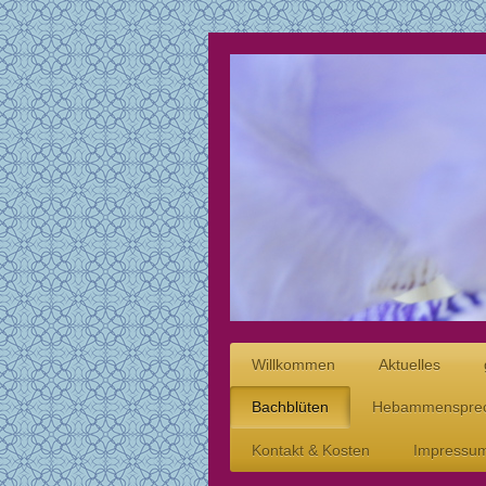
Willkommen
Aktuelles
Bachblüten
Hebammensprec
Kontakt & Kosten
Impressum